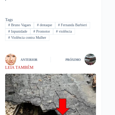
Tags
#
Bruno Vagaes
#
destaque
#
Fernanda Barbieri
#
Inpunidade
#
Promotor
#
violência
#
Violência contra Mulher
ANTERIOR
PRÓXIMO
LEIA TAMBÉM