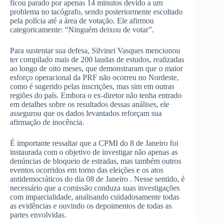
ficou parado por apenas 14 minutos devido a um
problema no tacógrafo, sendo posteriormente escoltado
pela polícia até a área de votação. Ele afirmou
categoricamente: “Ninguém deixou de votar”.
Para sustentar sua defesa, Silvinei Vasques mencionou
ter compilado mais de 200 laudas de estudos, realizadas
ao longo de oito meses, que demonstraram que o maior
esforço operacional da PRF não ocorreu no Nordeste,
como é sugerido pelas inscrições, mas sim em outras
regiões do país. Embora o ex-diretor não tenha entrado
em detalhes sobre os resultados dessas análises, ele
assegurou que os dados levantados reforçam sua
afirmação de inocência.
É importante ressaltar que a CPMI do 8 de Janeiro foi
instaurada com o objetivo de investigar não apenas as
denúncias de bloqueio de estradas, mas também outros
eventos ocorridos em torno das eleições e os atos
antidemocráticos do dia 08 de Janeiro . Nesse sentido, é
necessário que a comissão conduza suas investigações
com imparcialidade, analisando cuidadosamente todas
as evidências e ouvindo os depoimentos de todas as
partes envolvidas.