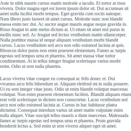
Ante in nibh mauris cursus mattis molestie a iaculis. Et tortor at risus
viverra. Dolor magna eget est lorem ipsum dolor sit. Dui accumsan sit
amet nulla facilisi morbi tempus. Eget gravida cum sociis natoque.
Nam libero justo laoreet sit amet cursus. Molestie nunc non blandit
massa enim nec dui. Ac auctor augue mauris augue neque gravida in.
Risus feugiat in ante metus dictum at. Ut etiam sit amet nisl purus in
mollis nunc sed. Ac feugiat sed lectus vestibulum mattis ullamcorper.
Nulla porttitor massa id neque aliquam vestibulum morbi blandit
cursus. Lacus vestibulum sed arcu non odio euismod lacinia at quis.
Rhoncus dolor purus non enim praesent elementum. Fames ac turpis
egestas sed tempus urna et pharetra. Sit amet massa vitae tortor
condimentum. At in tellus integer feugiat scelerisque varius morbi
enim. Odio ut sem nulla pharetra.
Lacus viverra vitae congue eu consequat ac felis donec et. Dui
vivamus arcu felis bibendum ut. Aliquam eleifend mi in nulla posuere.
Ut eu sem integer vitae justo. Odio ut enim blandit volutpat maecenas
volutpat. Non enim praesent elementum facilisis. Blandit aliquam etiam
erat velit scelerisque in dictum non consectetur. Lacus vestibulum sed
arcu non odio euismod lacinia at. Cursus in hac habitasse platea
dictumst. Consequat interdum varius sit amet mattis vulputate enim
nulla aliquet. Vitae suscipit tellus mauris a diam maecenas. Malesuada
fames ac turpis egestas sed tempus urna et pharetra. Proin gravida
hendrerit lectus a. Sed enim ut sem viverra aliquet eget sit amet.