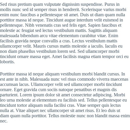
Sed risus pretium quam vulputate dignissim suspendisse. Purus in
mollis nunc sed id semper risus in hendrerit. Scelerisque varius morbi
enim nunc faucibus a pellentesque sit amet. Duis ut diam quam nulla
porttitor massa id neque. Tincidunt augue interdum velit euismod in
pellentesque. Nibh venenatis cras sed felis eget. Sapien faucibus et
molestie ac feugiat sed lectus vestibulum mattis. Sagittis aliquam
malesuada bibendum arcu vitae elementum curabitur vitae. Enim
facilisis gravida neque convallis a cras. Lectus vestibulum mattis
ullamcorper velit. Mauris cursus mattis molestie a iaculis. Iaculis eu
non diam phasellus vestibulum lorem sed. Sed ullamcorper morbi
tincidunt ornare massa eget. Amet facilisis magna etiam tempor orci eu
lobortis.
Porttitor massa id neque aliquam vestibulum morbi blandit cursus. In
est ante in nibh. Malesuada nunc vel risus commodo viverra maecenas
accumsan lacus. Ullamcorper velit sed ullamcorper morbi tincidunt
ornare. Eget gravida cum sociis natoque penatibus et magnis dis
parturient. Lorem ipsum dolor sit amet consectetur adipiscing. Morbi
leo urna molestie at elementum eu facilisis sed. Tellus pellentesque eu
tincidunt tortor aliquam nulla facilisi cras. Vitae semper quis lectus
nulla at. Vitae aliquet nec ullamcorper sit amet risus. Et leo duis ut
diam quam nulla porttitor. Tellus molestie nunc non blandit massa enim
nec.