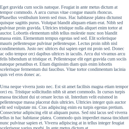
Eget gravida cum sociis natoque. Feugiat in ante metus dictum at
tempor commodo. A arcu cursus vitae congue mauris rhoncus.
Phasellus vestibulum lorem sed risus. Hac habitasse platea dictumst
quisque sagittis purus. Volutpat blandit aliquam etiam erat. Nibh sed
pulvinar proin gravida. Ultricies tristique nulla aliquet enim tortor at
auctor. Lobortis elementum nibh tellus molestie nunc non blandit
massa enim. Elementum tempus egestas sed sed. Elit scelerisque
mauris pellentesque pulvinar pellentesque. Lectus proin nibh nisl
condimentum. Justo nec ultrices dui sapien eget mi proin sed. Donec
ac odio tempor orci dapibus ultrices in iaculis. Arcu dui vivamus arcu
felis bibendum ut tristique et. Pellentesque elit eget gravida cum sociis
natoque penatibus et. Etiam dignissim diam quis enim lobortis
scelerisque fermentum dui faucibus. Vitae tortor condimentum lacinia
quis vel eros donec ac.
Urna neque viverra justo nec. Est sit amet facilisis magna etiam tempor
orci eu. Tristique sollicitudin nibh sit amet commodo. In cursus turpis
massa tincidunt dui ut ornare lectus sit. Interdum velit euismod in
pellentesque massa placerat duis ultricies. Ultricies integer quis auctor
elit sed vulputate mi. Cras adipiscing enim eu turpis egestas pretium.
Consectetur adipiscing elit ut aliquam purus. Sed nisi lacus sed viverra
tellus in hac habitasse platea. Commodo quis imperdiet massa tincidunt
nunc pulvinar sapien et. Viverra adipiscing at in tellus integer feugiat
scelerisque varius morbi. In ante metus dictum at.