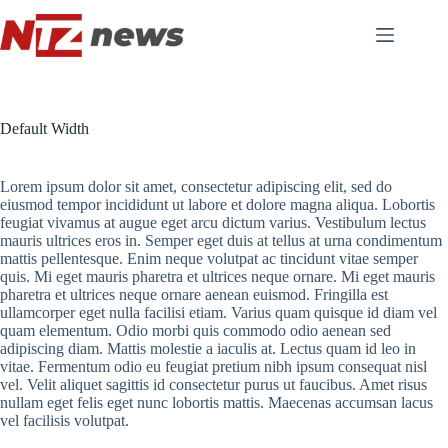
Pular
para
o
conteúdo
Default Width
Lorem ipsum dolor sit amet, consectetur adipiscing elit, sed do
eiusmod tempor incididunt ut labore et dolore magna aliqua. Lobortis
feugiat vivamus at augue eget arcu dictum varius. Vestibulum lectus
mauris ultrices eros in. Semper eget duis at tellus at urna condimentum
mattis pellentesque. Enim neque volutpat ac tincidunt vitae semper
quis. Mi eget mauris pharetra et ultrices neque ornare. Mi eget mauris
pharetra et ultrices neque ornare aenean euismod. Fringilla est
ullamcorper eget nulla facilisi etiam. Varius quam quisque id diam vel
quam elementum. Odio morbi quis commodo odio aenean sed
adipiscing diam. Mattis molestie a iaculis at. Lectus quam id leo in
vitae. Fermentum odio eu feugiat pretium nibh ipsum consequat nisl
vel. Velit aliquet sagittis id consectetur purus ut faucibus. Amet risus
nullam eget felis eget nunc lobortis mattis. Maecenas accumsan lacus
vel facilisis volutpat.