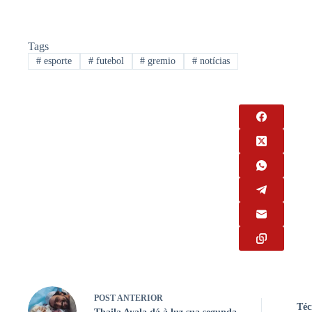
Tags
#
esporte
#
futebol
#
gremio
#
notícias
POST
ANTERIOR
Téc