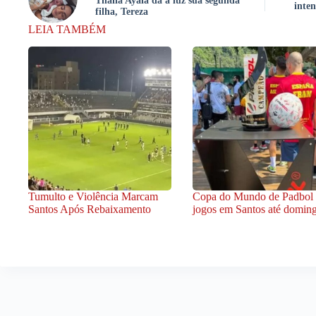
Thaila Ayala dá à luz sua segunda
inten
filha, Tereza
LEIA TAMBÉM
Tumulto e Violência Marcam
Copa do Mundo de Padbol
Santos Após Rebaixamento
jogos em Santos até domin