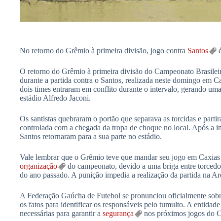
No retorno do Grêmio à primeira divisão, jogo contra
Santos
é
O retorno do Grêmio à primeira divisão do Campeonato Brasilei
durante a partida contra o Santos, realizada neste domingo em C
dois times entraram em conflito durante o intervalo, gerando u
estádio Alfredo Jaconi.
Os santistas quebraram o portão que separava as torcidas e partir
controlada com a chegada da tropa de choque no local. Após a in
Santos retornaram para a sua parte no estádio.
Vale lembrar que o Grêmio teve que mandar seu jogo em Caxias
organização
do campeonato, devido a uma briga entre torcedor
do ano passado. A punição impedia a realização da partida na A
A Federação Gaúcha de Futebol se pronunciou oficialmente sobre
os fatos para identificar os responsáveis pelo tumulto. A entid
necessárias para garantir a
segurança
nos próximos jogos do C