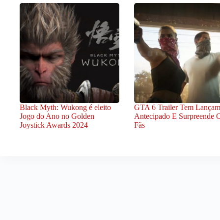
Black Myth: Wukong é eleito
GTA 6 Trailer Tem Lançam
Jogo do Ano no Golden
Antecipado E Surpreende 
Joystick Awards 2024
Fãs