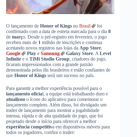
O lançamento de
Honor of Kings
no
Brasil
foi
confirmado com a data de estreia marcada para o dia
8
de
març
o. Desde o pré-registro em fevereiro, o jogo
recebeu mais de
1
milhão de inscrições e continua
aceitando novos registros nas lojas da
App Store
,
Google
Play
e
Samsung
Galaxy Store
. A
Level
Infinite
e o
TiMi Studio Group
, criadores do jogo,
ficaram impressionados com a grande paixão
demonstrada pelos fãs brasileiros e estão confiantes de
que
Honor of Kings
será um sucesso no país.
Para garantir a melhor experiência possível para o
lançamento oficia
l, a equipe está trabalhando duro e
atualizou
o ícone do aplicativo para comemorar o
lançamento completo. Além disso, foi divulgado um
trailer de lançamento para mostrar a jogabilidade
intensa, rápida e de alta qualidade do jogo, que foi
projetado desde o início para oferecer a melhor
experiência competitiv
a em dispositivos móveis para
todos os jogadores, confira o trailer: