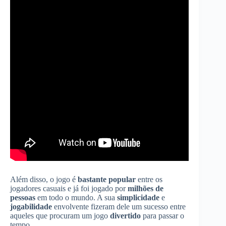
Além disso, o jogo é
bastante popular
entre os
jogadores casuais e já foi jogado por
milhões de
pessoas
em todo o mundo. A sua
simplicidade
e
jogabilidade
envolvente fizeram dele um sucesso entre
aqueles que procuram um jogo
divertido
para passar o
tempo.