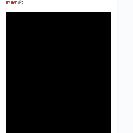
trailer
: