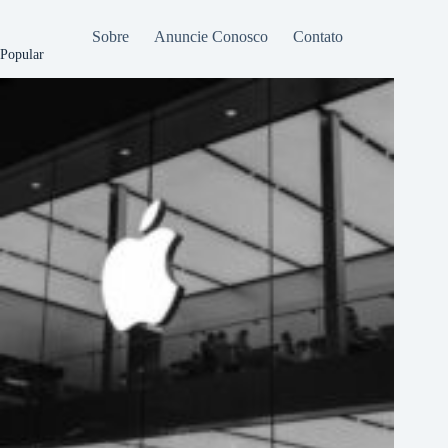
Sobre
Anuncie Conosco
Contato
Popular