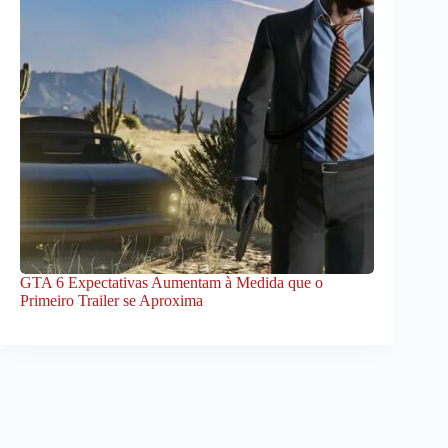
GTA 6 Expectativas Aumentam à Medida que o
Primeiro Trailer se Aproxima