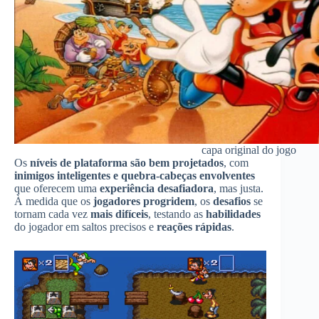
capa original do jogo
Os
níveis de plataforma são bem projetados
, com
inimigos inteligentes e quebra-cabeças envolventes
que oferecem uma
experiência desafiadora
, mas justa.
À medida que os
jogadores progridem
, os
desafios
se
tornam cada vez
mais difíceis
, testando as
habilidades
do jogador em saltos precisos e
reações rápidas
.