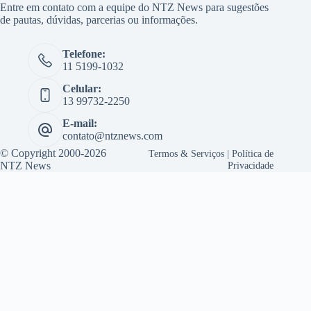
Entre em contato com a equipe do NTZ News para sugestões
de pautas, dúvidas, parcerias ou informações.
Telefone:
11 5199-1032
Celular:
13 99732-2250
E-mail:
contato@ntznews.com
© Copyright 2000-2026
Termos & Serviços
|
Política de
NTZ News
Privacidade