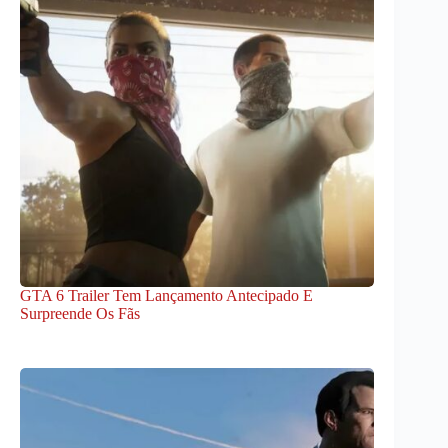
GTA 6 Trailer Tem Lançamento Antecipado E
Surpreende Os Fãs