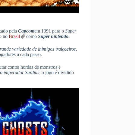
nçado pela
Capcom
em 1991 para o
Super
do no
Brasil
como
Super nintendo
.
rande variedade de inimigos traiçoeiros
,
ogadores a cada passo.
utar contra hordas de monstros e
o imperador Sardius, o
jogo é dividido