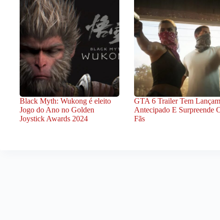
Black Myth: Wukong é eleito
GTA 6 Trailer Tem Lançam
Jogo do Ano no Golden
Antecipado E Surpreende 
Joystick Awards 2024
Fãs