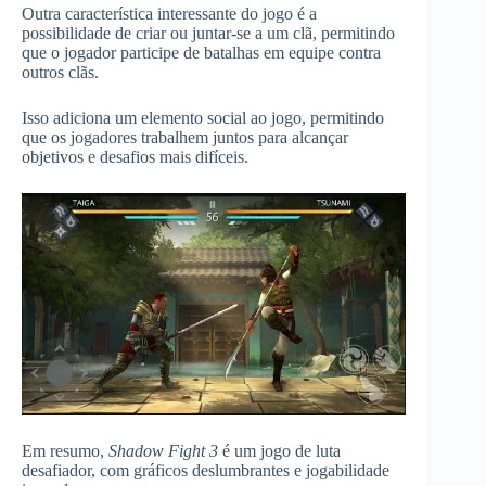
Outra característica interessante do jogo é a
possibilidade de criar ou juntar-se a um clã, permitindo
que o jogador participe de batalhas em equipe contra
outros clãs.
Isso adiciona um elemento social ao jogo, permitindo
que os jogadores trabalhem juntos para alcançar
objetivos e desafios mais difíceis.
Em resumo,
Shadow Fight 3
é um jogo de luta
desafiador, com gráficos deslumbrantes e jogabilidade