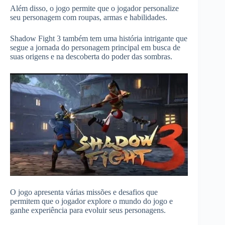
Além disso, o jogo permite que o jogador personalize
seu personagem com roupas, armas e habilidades.
Shadow Fight 3 também tem uma história intrigante que
segue a jornada do personagem principal em busca de
suas origens e na descoberta do poder das sombras.
O jogo apresenta várias missões e desafios que
permitem que o jogador explore o mundo do jogo e
ganhe experiência para evoluir seus personagens.