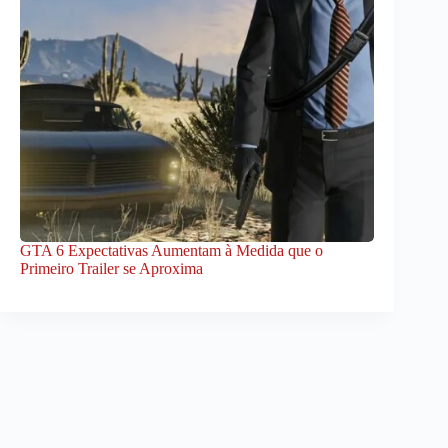
GTA 6 Expectativas Aumentam à Medida que o
Primeiro Trailer se Aproxima