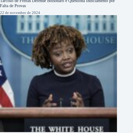
Tarcísio de Freitas Defende Bolsonaro e Questiona Indiciamento por
Falta de Provas
22 de novembro de 2024