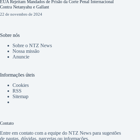
EUA Rejeitam Mandados de Prisão da Corte Penal Internacional
Contra Netanyahu e Gallant
22 de novembro de 2024
Sobre nós
Sobre o NTZ News
Nossa missão
Anuncie
Informações úteis
Cookies
RSS
Sitemap
Contato
Entre em contato com a equipe do NTZ News para sugestões
de pautas, dúvidas, parcerias ou informações.