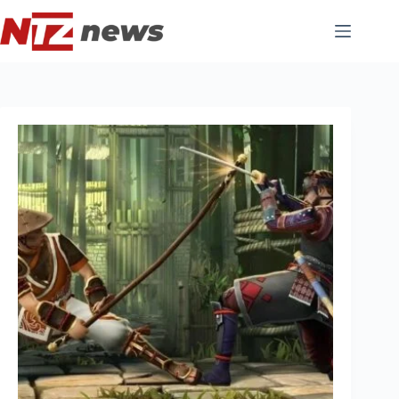
Pular
para
o
conteúdo