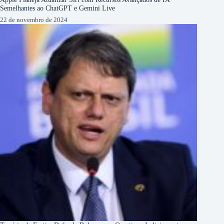
Semelhantes ao ChatGPT e Gemini Live
22 de novembro de 2024