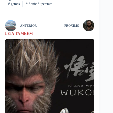
#
games
#
Sonic Superstars
ANTERIOR
PRÓXIMO
LEIA TAMBÉM