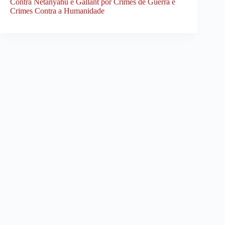
Contra Netanyahu e Gallant por Crimes de Guerra e
Crimes Contra a Humanidade