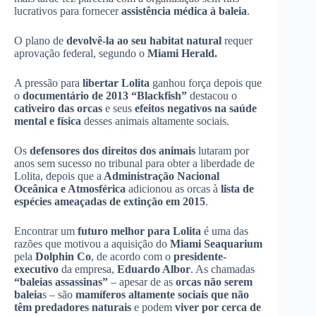
lucrativos para fornecer
assistência médica à baleia
.
O plano de
devolvê-la ao seu habitat natural
requer
aprovação federal, segundo o
Miami Herald.
A pressão para
libertar Lolita
ganhou força depois que
o
documentário de 2013 “Blackfish”
destacou o
cativeiro das orcas
e seus
efeitos negativos na saúde
mental e física
desses animais altamente sociais.
Os
defensores dos direitos dos animais
lutaram por
anos sem sucesso no tribunal para obter a liberdade de
Lolita, depois que a
Administração Nacional
Oceânica e Atmosférica
adicionou as orcas à
lista de
espécies ameaçadas de extinção em 2015
.
Encontrar um
futuro melhor para Lolita
é uma das
razões que motivou a aquisição do
Miami Seaquarium
pela
Dolphin Co
, de acordo com o
presidente-
executivo
da empresa,
Eduardo Albor
. As chamadas
“baleias assassinas”
– apesar de as
orcas não serem
baleia
s – são
mamíferos altamente sociais que não
têm predadores naturais
e podem
viver por cerca de