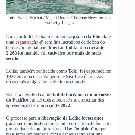
Foto: Walter Michot / Miami Herald / Tribune News Service
via Getty Images
Um acordo foi fechado entre um
aquário da Flórida
e
uma
organização
sem fins lucrativos de defesa do
bem-estar animal para l
ibertar Lolita
, uma
orca de
2.268 kg
mantida em
cativeiro por mais de meio
século
.
Lolita, também conhecida como
Toki
, foi capturada em
1970
em uma enseada perto de
Seattle
e é uma das
orcas mais antigas em cativeiro no mundo.
Ela será devolvida a um
habitat oceânico no noroeste
do Pacífico
em até dois anos, após se aposentar das
apresentações em
março de 2022.
O processo para a
libertação de Lolita levou anos
para ser concluído
, começando com a transferência da
propriedade do aquário para a
The Dolphin Co
, que
mais tarde fez parceria com a organização sem fins