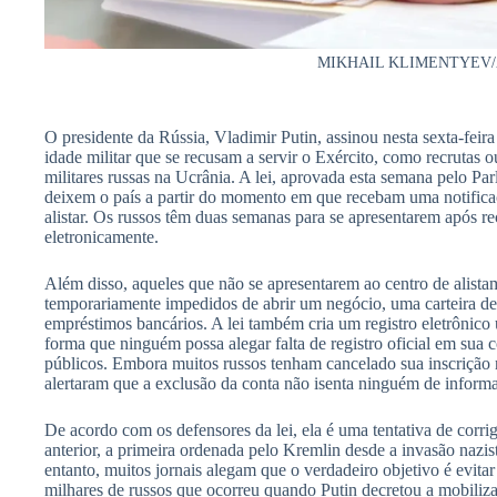
MIKHAIL KLIMENTYEV/
O presidente da Rússia, Vladimir Putin, assinou nesta sexta-feir
idade militar que se recusam a servir o Exército, como recrutas 
militares russas na Ucrânia. A lei, aprovada esta semana pelo P
deixem o país a partir do momento em que recebam uma notificaç
alistar. Os russos têm duas semanas para se apresentarem após r
eletronicamente.
Além disso, aqueles que não se apresentarem ao centro de alistam
temporariamente impedidos de abrir um negócio, uma carteira de 
empréstimos bancários. A lei também cria um registro eletrônico
forma que ninguém possa alegar falta de registro oficial em sua c
públicos. Embora muitos russos tenham cancelado sua inscrição nes
alertaram que a exclusão da conta não isenta ninguém de informar
De acordo com os defensores da lei, ela é uma tentativa de corrig
anterior, a primeira ordenada pelo Kremlin desde a invasão nazi
entanto, muitos jornais alegam que o verdadeiro objetivo é evit
milhares de russos que ocorreu quando Putin decretou a mobiliz