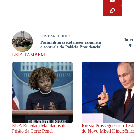
POST
ANTERIOR
Inter
Paramilitares sudaneses assumem
qu
o controle do Palácio Presidencial
LEIA TAMBÉM
EUA Rejeitam Mandados de
Rússia Prossegue com Test
Prisão da Corte Penal
do Novo Míssil Hipersônic