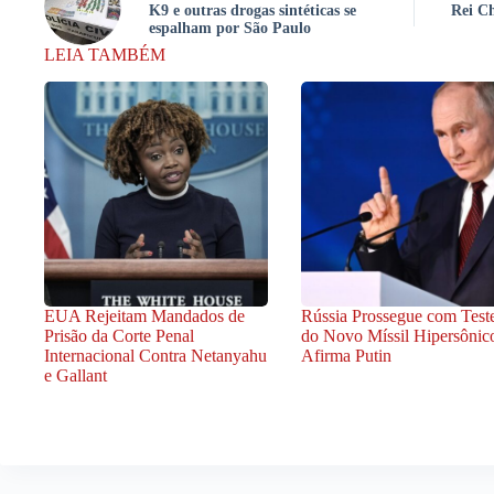
K9 e outras drogas sintéticas se
Rei Ch
espalham por São Paulo
LEIA TAMBÉM
EUA Rejeitam Mandados de
Rússia Prossegue com Test
Prisão da Corte Penal
do Novo Míssil Hipersônic
Internacional Contra Netanyahu
Afirma Putin
e Gallant