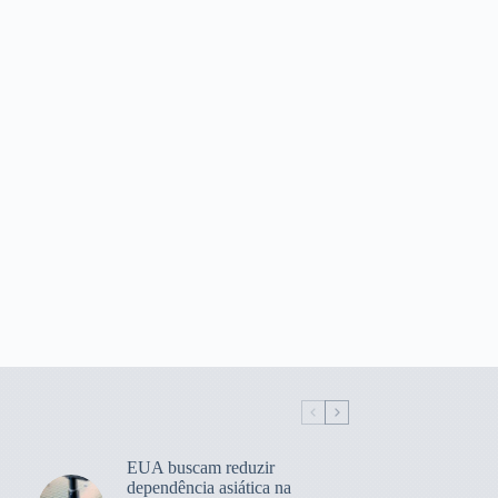
EUA buscam reduzir
dependência asiática na