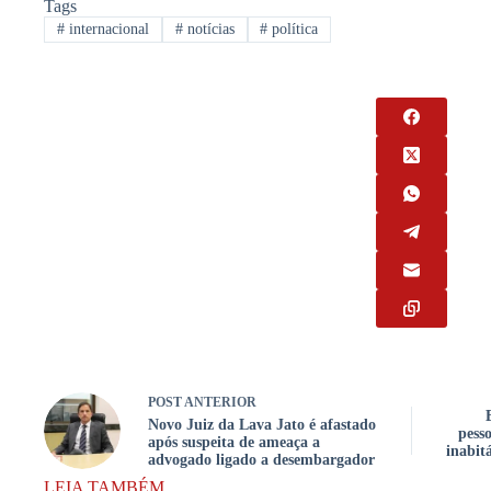
Tags
#
internacional
#
notícias
#
política
POST
ANTERIOR
Novo Juiz da Lava Jato é afastado
pess
após suspeita de ameaça a
inabit
advogado ligado a desembargador
LEIA TAMBÉM