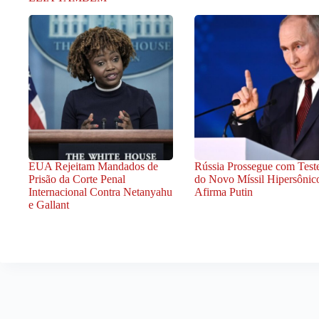
EUA Rejeitam Mandados de
Rússia Prossegue com Test
Prisão da Corte Penal
do Novo Míssil Hipersônic
Internacional Contra Netanyahu
Afirma Putin
e Gallant