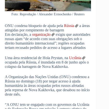
Foto: Reprodução / Alexander Ermochenko / Reuters
ONU condena bloqueio de ajuda pela
Rússia
a áreas
atingidas por rompimento de barragem
Em declaração, a
organização
exigiu que autoridades
russas ajam “de acordo com suas obrigações sob o
direito humanitário internacional”; regiões ocupadas
teriam recusado pedidos de acesso a lugares afetados
Uma área residencial de Hola Prystan, na
Ucrânia
ocupada pela Rússia, é inundada em 8 de junho após o
colapso da barragem de Nova Kakhovka.
A Organização das Nações Unidas (ONU) condenou a
Rússia no domingo (18) por negar acesso à ajuda
humanitária às áreas ocupadas pelos russos afetadas
pela represa de Nova Kakhovka, que desabou no início
deste mês.
“A ONU tem se engajado com os governos da Ucrânia
e da Federação Russa em relação à entrega efetiva de