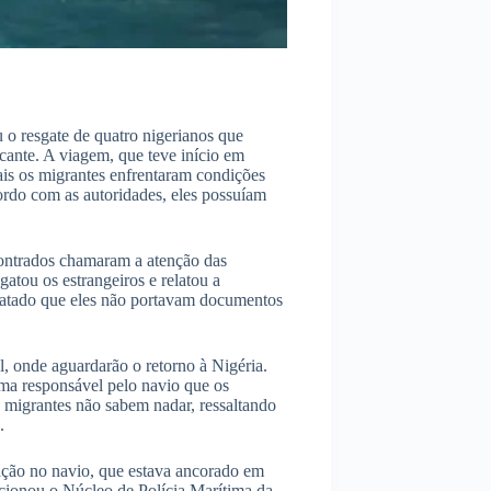
 o resgate de quatro nigerianos que
cante. A viagem, que teve início em
ais os migrantes enfrentaram condições
rdo com as autoridades, eles possuíam
ontrados chamaram a atenção das
gatou os estrangeiros e relatou a
statado que eles não portavam documentos
l, onde aguardarão o retorno à Nigéria.
ima responsável pelo navio que os
 migrantes não sabem nadar, ressaltando
.
lação no navio, que estava ancorado em
ionou o Núcleo de Polícia Marítima da