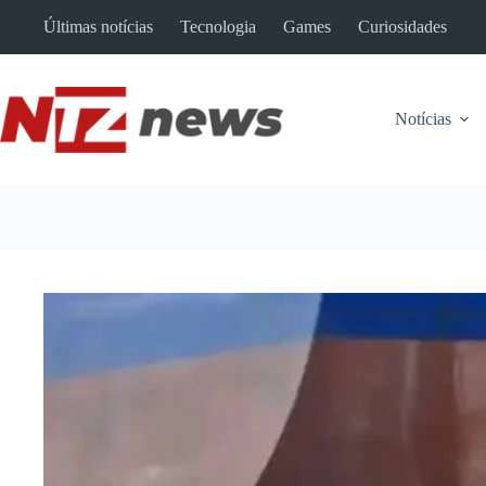
Pular
Últimas notícias
Tecnologia
Games
Curiosidades
para
o
conteúdo
Notícias