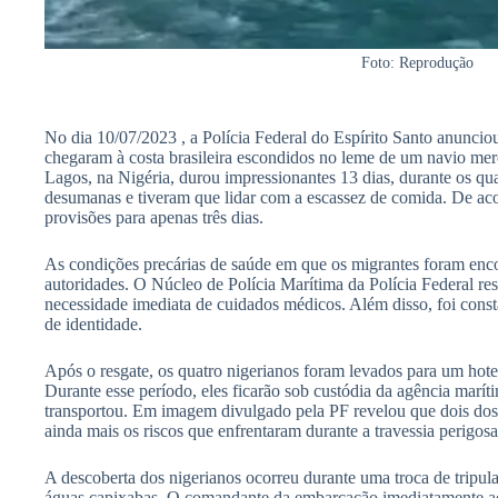
Foto: Reprodução
No dia 10/07/2023 , a Polícia Federal do Espírito Santo anunciou
chegaram à costa brasileira escondidos no leme de um navio mer
Lagos, na Nigéria, durou impressionantes 13 dias, durante os qu
desumanas e tiveram que lidar com a escassez de comida. De aco
provisões para apenas três dias.
As condições precárias de saúde em que os migrantes foram enc
autoridades. O Núcleo de Polícia Marítima da Polícia Federal res
necessidade imediata de cuidados médicos. Além disso, foi con
de identidade.
Após o resgate, os quatro nigerianos foram levados para um hote
Durante esse período, eles ficarão sob custódia da agência marít
transportou. Em imagem divulgado pela PF revelou que dois dos
ainda mais os riscos que enfrentaram durante a travessia perigosa
A descoberta dos nigerianos ocorreu durante uma troca de tripu
águas capixabas. O comandante da embarcação imediatamente ac