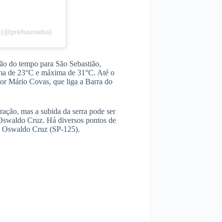
o (@prefsaoseba)
ão do tempo para São Sebastião,
ima de 23°C e máxima de 31°C. Até o
r Mário Covas, que liga a Barra do
ação, mas a subida da serra pode ser
 Oswaldo Cruz. Há diversos pontos de
ia Oswaldo Cruz (SP-125).