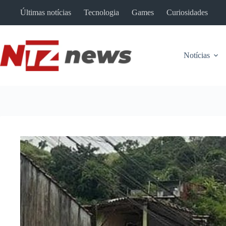
Pular
Últimas notícias
Tecnologia
Games
Curiosidades
para
o
conteúdo
Notícias