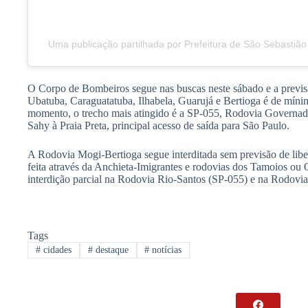
Uma publicação partilhada por Prefeitura de São Sebastiã
O Corpo de Bombeiros segue nas buscas neste sábado e a previs
Ubatuba, Caraguatatuba, Ilhabela, Guarujá e Bertioga é de mín
momento, o trecho mais atingido é a SP-055, Rodovia Governado
Sahy à Praia Preta, principal acesso de saída para São Paulo.
A Rodovia Mogi-Bertioga segue interditada sem previsão de liber
feita através da Anchieta-Imigrantes e rodovias dos Tamoios ou
interdição parcial na Rodovia Rio-Santos (SP-055) e na Rodov
Tags
#
cidades
#
destaque
#
notícias