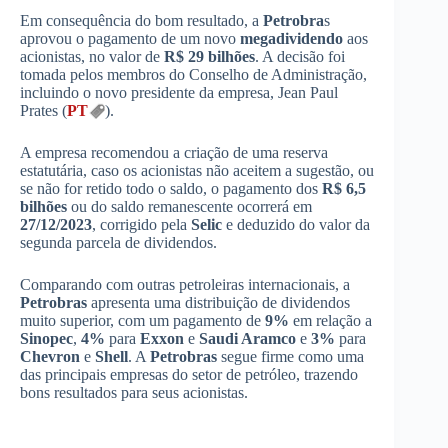
Em consequência do bom resultado, a
Petrobra
s
aprovou o pagamento de um novo
megadividendo
aos
acionistas, no valor de
R$ 29 bilhões
. A decisão foi
tomada pelos membros do Conselho de Administração,
incluindo o novo presidente da empresa, Jean Paul
Prates (
PT
).
A empresa recomendou a criação de uma reserva
estatutária, caso os acionistas não aceitem a sugestão, ou
se não for retido todo o saldo, o pagamento dos
R$ 6,5
bilhões
ou do saldo remanescente ocorrerá em
27/12/2023
, corrigido pela
Selic
e deduzido do valor da
segunda parcela de dividendos.
Comparando com outras petroleiras internacionais, a
Petrobras
apresenta uma distribuição de dividendos
muito superior, com um pagamento de
9%
em relação a
Sinopec
,
4%
para
Exxon
e
Saudi Aramco
e
3%
para
Chevron
e
Shell
. A
Petrobras
segue firme como uma
das principais empresas do setor de petróleo, trazendo
bons resultados para seus acionistas.