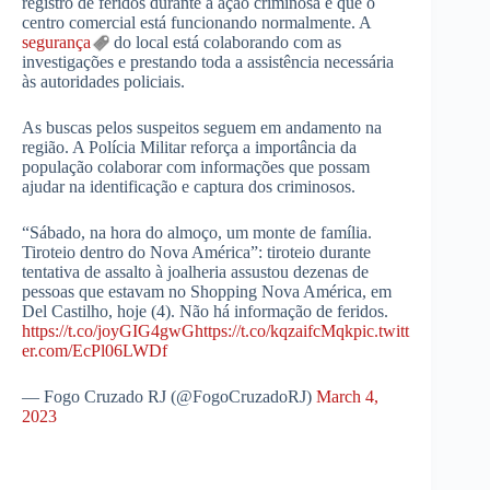
registro de feridos durante a ação criminosa e que o
centro comercial está funcionando normalmente. A
segurança
do local está colaborando com as
investigações e prestando toda a assistência necessária
às autoridades policiais.
As buscas pelos suspeitos seguem em andamento na
região. A Polícia Militar reforça a importância da
população colaborar com informações que possam
ajudar na identificação e captura dos criminosos.
“Sábado, na hora do almoço, um monte de família.
Tiroteio dentro do Nova América”: tiroteio durante
tentativa de assalto à joalheria assustou dezenas de
pessoas que estavam no Shopping Nova América, em
Del Castilho, hoje (4). Não há informação de feridos.
https://t.co/joyGIG4gwG
https://t.co/kqzaifcMqk
pic.twitt
er.com/EcPl06LWDf
— Fogo Cruzado RJ (@FogoCruzadoRJ)
March 4,
2023