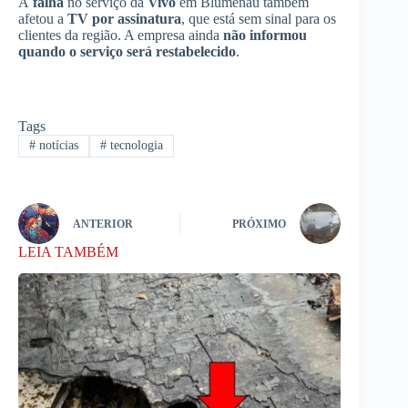
A
falha
no serviço da
Vivo
em Blumenau também
afetou a
TV por assinatura
, que está sem sinal para os
clientes da região. A empresa ainda
não informou
quando o serviço será restabelecido
.
Tags
#
notícias
#
tecnologia
ANTERIOR
PRÓXIMO
LEIA TAMBÉM