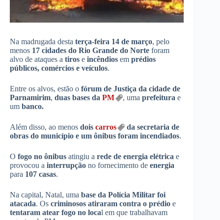
Na madrugada desta
terça-feira 14 de março
, pelo
menos
17 cidades do Rio Grande do Norte
foram
alvo de ataques a
tiros
e
incêndios
em
prédios
públicos, comércios e veículos
.
Entre os alvos, estão o
fórum de Justiça da cidade de
Parnamirim
,
duas bases da
PM
, uma
prefeitura
e
um
banco.
Além disso, ao menos
dois
carros
da secretaria de
obras do município e um ônibus foram incendiados
.
O
fogo no ônibus
atingiu a
rede de energia elétrica
e
provocou a
interrupção
no fornecimento de
energia
para
107 casas
.
Na capital, Natal, uma
base da Polícia Militar foi
atacada
. Os
criminosos atiraram contra o prédio
e
tentaram atear fogo no loca
l em que trabalhavam