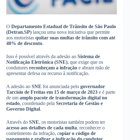
O
Departamento Estadual de Trânsito de São Paulo
(Detran.SP)
lançou uma nova iniciativa que permite
aos motoristas
quitar suas multas de trânsito com até
40% de desconto
.
Isso é possível através da adesão ao
Sistema de
Notificação Eletrônica (SNE)
, que exige que os
condutores
reconheçam a infração
e abram mão de
apresentar defesa ou recurso à notificação.
A adesão ao
SNE
foi anunciada pelo
governador
Tarcísio de Freitas em 15 de março de 2023
e é parte
de um
amplo pacote de transformação digital no
estado
, coordenado pela
Secretaria de Gestão e
Governo Digital
.
Através do
SNE
, os motoristas também podem ter
acesso aos detalhes de cada multa
, reconhecer o
cometimento da infração, c
opiar o código de
pagamento e realizar a indicação do condutor