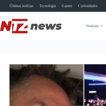
Pular
Últimas notícias
Tecnologia
Games
Curiosidades
para
o
conteúdo
Notícias