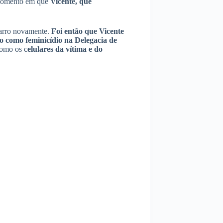
momento em que
Vicente, que
carro novamente.
Foi então que Vicente
do como feminicídio na Delegacia de
como os c
elulares da vítima e do