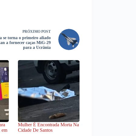
PRÓXIMO
POST
a se torna o primeiro aliado
an a fornecer caças MiG-29
para a Ucrânia
ara
Mulher É Encontrada Morta Na
x em
Cidade De Santos