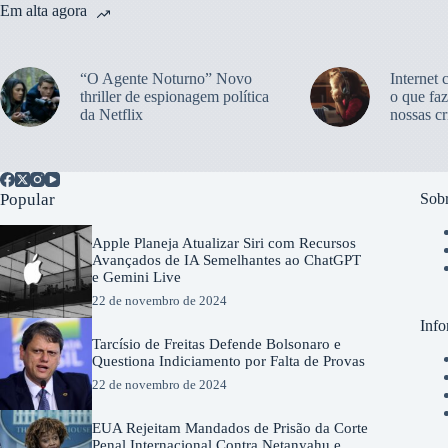
Em alta agora
“O Agente Noturno” Novo
Internet 
thriller de espionagem política
o que faz
da Netflix
nossas cr
Popular
Sobr
Apple Planeja Atualizar Siri com Recursos
Avançados de IA Semelhantes ao ChatGPT
e Gemini Live
22 de novembro de 2024
Info
Tarcísio de Freitas Defende Bolsonaro e
Questiona Indiciamento por Falta de Provas
22 de novembro de 2024
EUA Rejeitam Mandados de Prisão da Corte
Penal Internacional Contra Netanyahu e