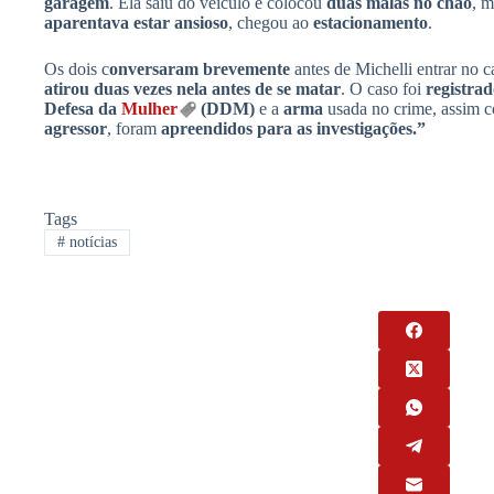
garagem
. Ela saiu do veículo e colocou
duas malas no chão
, 
aparentava estar ansioso
, chegou ao
estacionamento
.
Os dois c
onversaram brevemente
antes de Michelli entrar no 
atirou duas vezes nela antes de se matar
. O caso foi
registra
Defesa da
Mulher
(DDM)
e a
arma
usada no crime, assim 
agressor
, foram
apreendidos para as investigações.”
Tags
#
notícias