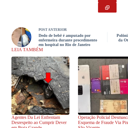
POST
ANTERIOR
Dedo de bebê é amputado por
Polôni
enfermeira durante procedimento
da Ot
em hospital no Rio de Janeiro
LEIA TAMBÉM
Agentes Da Lei Enfrentam
Operação Policial Desmasc
Desrespeito ao Cumprir Dever
Esquema de Fraude Via Pi
em Praia Grande
São Vicente