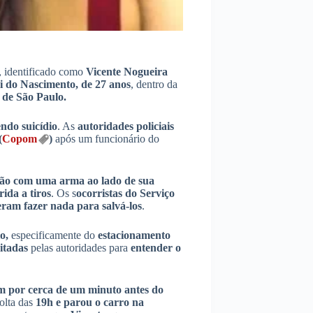
, identificado como
Vicente Nogueira
ni do Nascimento, de 27 anos
, dentro da
l de São Paulo.
ndo suicídio
. As
autoridades policiais
(
Copom
)
após um funcionário do
chão com uma arma ao lado de sua
ida a tiros
. Os s
ocorristas do Serviço
am fazer nada para salvá-los
.
o,
especificamente do
estacionamento
itadas
pelas autoridades para
entender o
m por cerca de um minuto antes do
olta das
19h e parou o carro na