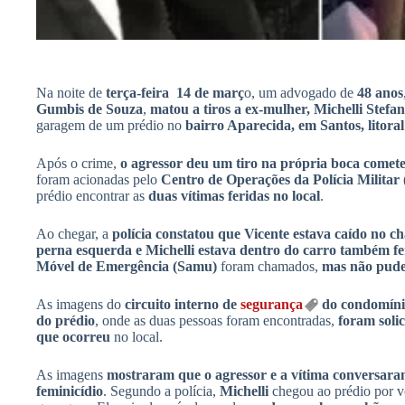
Na noite de
terça-feira 14 de març
o, um advogado de
48 anos
Gumbis de Souza
,
matou a tiros a ex-mulher, Michelli Stefa
garagem de um prédio no
bairro Aparecida, em Santos, litora
Após o crime,
o agressor deu um tiro na própria boca comete
foram acionadas pelo
Centro de Operações da Polícia Militar 
prédio encontrar as
duas vítimas feridas no local
.
Ao chegar, a
polícia constatou que Vicente estava caído no 
perna esquerda e Michelli estava dentro do carro também fer
Móvel de Emergência (Samu)
foram chamados,
mas não puder
As imagens do
circuito interno de
segurança
do condomíni
do prédio
, onde as duas pessoas foram encontradas,
foram solic
que ocorreu
no local.
As imagens
mostraram que o agressor e a vítima conversara
feminicídio
. Segundo a polícia,
Michelli
chegou ao prédio por v