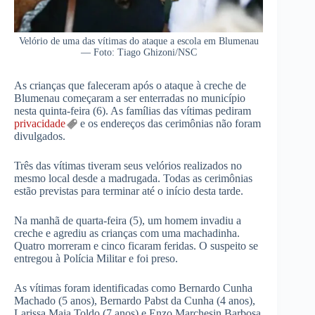
Velório de uma das vítimas do ataque a escola em Blumenau
— Foto: Tiago Ghizoni/NSC
As crianças que faleceram após o ataque à creche de
Blumenau começaram a ser enterradas no município
nesta quinta-feira (6). As famílias das vítimas pediram
privacidade
e os endereços das cerimônias não foram
divulgados.
Três das vítimas tiveram seus velórios realizados no
mesmo local desde a madrugada. Todas as cerimônias
estão previstas para terminar até o início desta tarde.
Na manhã de quarta-feira (5), um homem invadiu a
creche e agrediu as crianças com uma machadinha.
Quatro morreram e cinco ficaram feridas. O suspeito se
entregou à Polícia Militar e foi preso.
As vítimas foram identificadas como Bernardo Cunha
Machado (5 anos), Bernardo Pabst da Cunha (4 anos),
Larissa Maia Toldo (7 anos) e Enzo Marchesin Barbosa