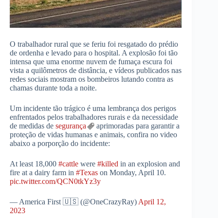
O trabalhador rural que se feriu foi resgatado do prédio
de ordenha e levado para o hospital. A explosão foi tão
intensa que uma enorme nuvem de fumaça escura foi
vista a quilômetros de distância, e vídeos publicados nas
redes sociais mostram os bombeiros lutando contra as
chamas durante toda a noite.
Um incidente tão trágico é uma lembrança dos perigos
enfrentados pelos trabalhadores rurais e da necessidade
de medidas de
segurança
aprimoradas para garantir a
proteção de vidas humanas e animais, confira no video
abaixo a porporção do incidente:
At least 18,000
#cattle
were
#killed
in an explosion and
fire at a dairy farm in
#Texas
on Monday, April 10.
pic.twitter.com/QCN0tkYz3y
— America First 🇺🇸 (@OneCrazyRay)
April 12,
2023