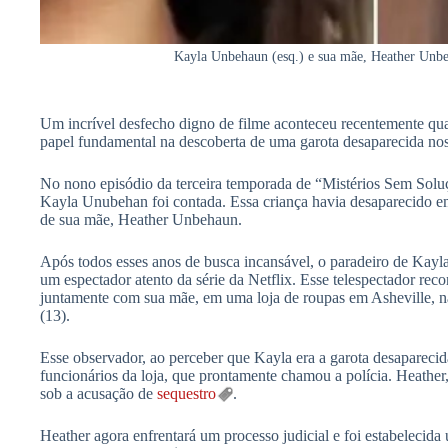
Kayla Unbehaun (esq.) e sua mãe, Heather Unbe
Um incrível desfecho digno de filme aconteceu recentemente q
papel fundamental na descoberta de uma garota desaparecida nos
No nono episódio da terceira temporada de “Mistérios Sem Soluçã
Kayla Unubehan foi contada. Essa criança havia desaparecido e
de sua mãe, Heather Unbehaun.
Após todos esses anos de busca incansável, o paradeiro de Kayla 
um espectador atento da série da Netflix. Esse telespectador rec
juntamente com sua mãe, em uma loja de roupas em Asheville, n
(13).
Esse observador, ao perceber que Kayla era a garota desapareci
funcionários da loja, que prontamente chamou a polícia. Heather, 
sob a acusação de
sequestro
.
Heather agora enfrentará um processo judicial e foi estabelecid