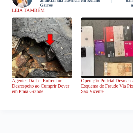
anunciar sua ausência em Roland
ban
Garros
a
LEIA TAMBÉM
Agentes Da Lei Enfrentam
Operação Policial Desmasc
Desrespeito ao Cumprir Dever
Esquema de Fraude Via Pi
em Praia Grande
São Vicente