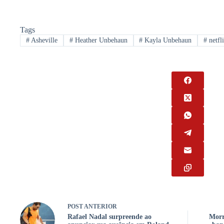
Tags
#
Asheville
#
Heather Unbehaun
#
Kayla Unbehaun
#
netfl
POST
ANTERIOR
Rafael Nadal surpreende ao
Morr