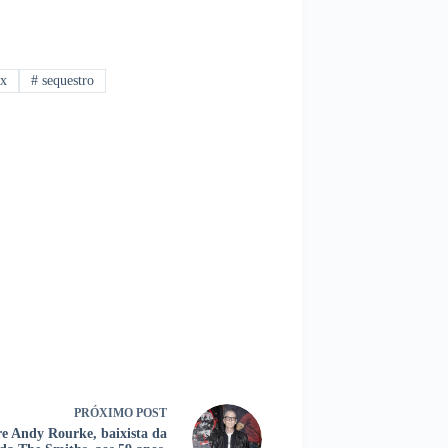
ix
#
sequestro
PRÓXIMO
POST
e Andy Rourke, baixista da