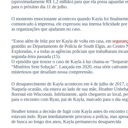
(aproximadamente R$ 1,2 milhão) para que ela possa aguardar e
para o próximo dia 11 de julho.
O momento emocionante aconteceu quando Kayla foi finalmente 
comunicado à imprensa, ele expressou sua imensa felicidade por t
as organizações que ajudaram no caso.
“Estou além de feliz por ter Kayla de volta em casa, em
seguran
gratidão ao Departamento de Polícia de South Elgin, ao Centro 
Exploradas, e a todas as agências policiais que trabalharam incan
segunda-feira passada (15).
O episódio que trouxe o caso de Kayla à luz chama-se “Sequestro
“Mistérios Sem Solução”. Lançada em 2020, essa série cativante 
misteriosos que desafiam nossa compreensão.
O desaparecimento de Kayla aconteceu em 4 de julho de 2017, q
Naquela ocasião, ela estava ao lado de sua mãe, Heather Unbe
florestal em Wisconsin. Infelizmente, após chegarem ao local, p
para o encontro com Ryan, pai de Kayla, marcado para o dia segu
Heather tomou a decisão de fugir com Kayla antes do encontro 
estavam indo. Ryan imediatamente procurou a polícia, mas apesa
de busca ao longo dos anos, Kayla permaneceu desaparecida