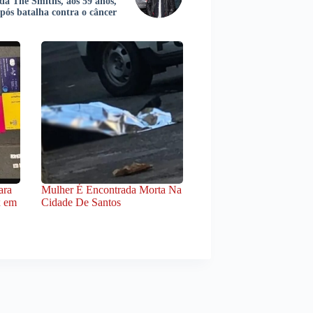
da The Smiths, aos 59 anos,
pós batalha contra o câncer
ara
Mulher É Encontrada Morta Na
x em
Cidade De Santos