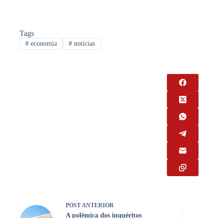
Tags
#
economia
#
notícias
POST
ANTERIOR
A polêmica dos inquéritos