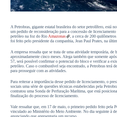
A Petrobras, gigante estatal brasileira do setor petrolífero, est
um pedido de reconsideração para a concessão de licenciamento 
petróleo na foz do Rio
Amazonas
, a cerca de 200 quilômetro
foi feito pelo presidente da companhia, Jean Paul Prates, na últim
A empresa ressalta que se trata de uma atividade temporária, de 
aproximadamente cinco meses. Alega também que somente após
57, será possível confirmar o potencial do bloco e verificar a exi
petróleo. Caso o combustível seja encontrado, a Petrobras terá 
para prosseguir com as atividades.
Para reiterar a importância desse pedido de licenciamento, o pres
sociais uma série de questões técnicas estabelecidas pela Petrobr
contratou uma Sonda de Perfuração Marítima, que está posicion
finalização do processo de licenciamento.
Vale ressaltar que, em 17 de maio, o primeiro pedido feito pela P
vinculado ao Ministério do Meio Ambiente. No dia seguinte à d
anunciando que apresentaria um recurso.