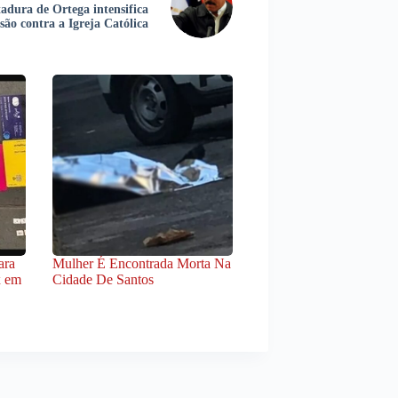
tadura de Ortega intensifica
são contra a Igreja Católica
ara
Mulher É Encontrada Morta Na
x em
Cidade De Santos