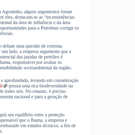
o Agostinho, alguns argumentos foram
re eles, destacam-se as “inconsistências
iental da área de influência e da área
oportunidades para a Petrobras corrigir os
tências.
em debate uma questão de extrema
or um lado, a empresa argumenta que a
otencial das jazidas de petróleo é
 Ibama, responsável por avaliar os
ensibilidade socioambiental da região.
 e aprofundada, levando em consideração
il
possui uma rica biodiversidade na
 todos nós. No entanto, é preciso
conomia nacional e para a geração de
girá um equilíbrio entre a proteção
spensável que o Ibama, a empresa e
embasado em estudos técnicos, a fim de
a.