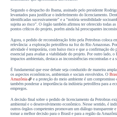
Segundo o despacho do Ibama, assinado pelo presidente Rodrig
levantados para justificar o indeferimento do licenciamento. Dent
identificadas sucessivamente” e a “notória sensibilidade socioamb
sujeita ao risco”. O órgão também afirmou ter oferecido todas as 
pontos críticos do projeto, porém ainda há preocupantes inconsis
Agora, o pedido de reconsideração feito pela Petrobras coloca 
relevância: a exploração petrolífera na foz do Rio Amazonas. P
atividade é temporária, com baixo risco e que a confirmação do p
essencial para avaliar a viabilidade do projeto. Por outro lado, o
impactos ambientais, destaca as inconsistências encontradas e a s
É fundamental que esse debate seja conduzido de maneira ampla
os aspectos econômicos, ambientais e sociais envolvidos. O
Bras
Amazônia
e a proteção do meio ambiente é um compromisso de
também ponderar a importância da indústria petrolífera para a e
empregos.
A decisão final sobre o pedido de licenciamento da Petrobras exi
ambiental e o desenvolvimento econômico. Nesse sentido, é indi
outros órgãos competentes promovam um diálogo transparente e 
tomar a melhor decisão para o Brasil e para a região da Amazôni