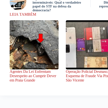
intermináveis: Qual o verdadeiro
Di
papel do STF na defesa da
repres
democracia?
LEIA TAMBÉM
Agentes Da Lei Enfrentam
Operação Policial Desmasc
Desrespeito ao Cumprir Dever
Esquema de Fraude Via Pi
em Praia Grande
São Vicente