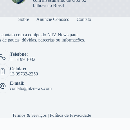
com investimento de US$ 52
bilhões no Brasil
Sobre
Anuncie Conosco
Contato
 contato com a equipe do NTZ News para
s de pautas, dúvidas, parcerias ou informações.
Telefone:
11 5199-1032
Celular:
13 99732-2250
E-mail:
contato@ntznews.com
Termos & Serviços
|
Política de Privacidade