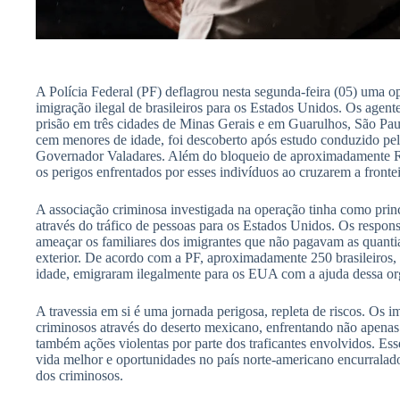
A Polícia Federal (PF) deflagrou nesta segunda-feira (05) uma
imigração ilegal de brasileiros para os Estados Unidos. Os age
prisão em três cidades de Minas Gerais e em Guarulhos, São Pa
cem menores de idade, foi descoberto após estudo conduzido pela
Governador Valadares. Além do bloqueio de aproximadamente R$
os perigos enfrentados por esses indivíduos ao cruzarem a fronte
A associação criminosa investigada na operação tinha como prin
através do tráfico de pessoas para os Estados Unidos. Os respon
ameaçar os familiares dos imigrantes que não pagavam as quantia
exterior. De acordo com a PF, aproximadamente 250 brasileiros,
idade, emigraram ilegalmente para os EUA com a ajuda dessa or
A travessia em si é uma jornada perigosa, repleta de riscos. Os i
criminosos através do deserto mexicano, enfrentando não apenas 
também ações violentas por parte dos traficantes envolvidos. Es
vida melhor e oportunidades no país norte-americano encurralado
dos criminosos.