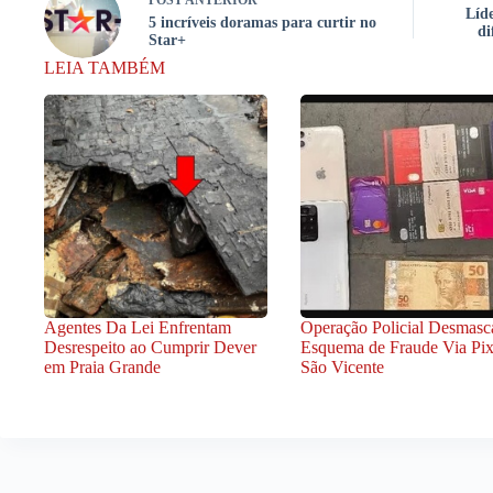
POST
ANTERIOR
Líd
5 incríveis doramas para curtir no
di
Star+
LEIA TAMBÉM
Agentes Da Lei Enfrentam
Operação Policial Desmasc
Desrespeito ao Cumprir Dever
Esquema de Fraude Via Pi
em Praia Grande
São Vicente