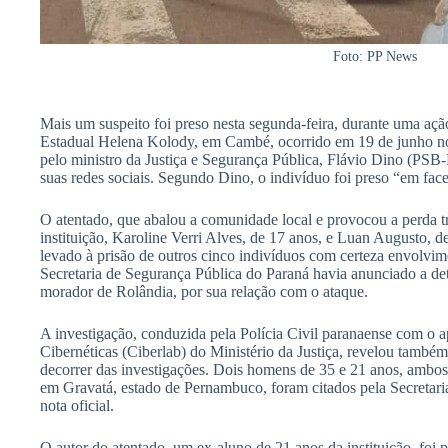
Foto: PP News
Mais um suspeito foi preso nesta segunda-feira, durante uma açã
Estadual Helena Kolody, em Cambé, ocorrido em 19 de junho no
pelo ministro da Justiça e Segurança Pública, Flávio Dino (PS
suas redes sociais. Segundo Dino, o indivíduo foi preso “em face
O atentado, que abalou a comunidade local e provocou a perda tr
instituição, Karoline Verri Alves, de 17 anos, e Luan Augusto, 
levado à prisão de outros cinco indivíduos com certeza envolvim
Secretaria de Segurança Pública do Paraná havia anunciado a 
morador de Rolândia, por sua relação com o ataque.
A investigação, conduzida pela Polícia Civil paranaense com o 
Cibernéticas (Ciberlab) do Ministério da Justiça, revelou também 
decorrer das investigações. Dois homens de 35 e 21 anos, amb
em Gravatá, estado de Pernambuco, foram citados pela Secretar
nota oficial.
O autor do atentado, um ex-aluno de 21 anos da instituição, foi 