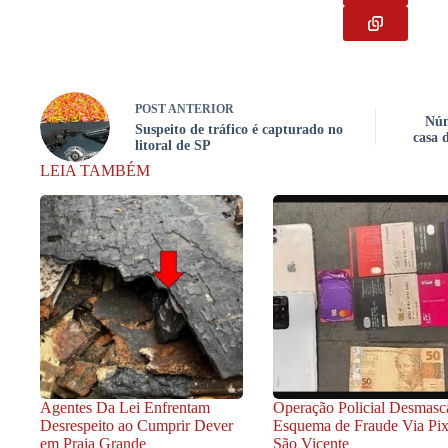
POST
ANTERIOR
Núm
Suspeito de tráfico é capturado no
casa 
litoral de SP
LEIA TAMBÉM
Agentes Da Lei Enfrentam
Operação Policial Desmasc
Desrespeito ao Cumprir Dever
Esquema de Fraude Via Pi
em Praia Grande
São Vicente