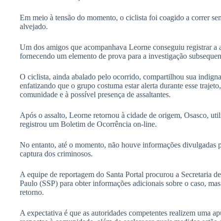
Em meio à tensão do momento, o ciclista foi coagido a correr sem
alvejado.
Um dos amigos que acompanhava Leorne conseguiu registrar a a
fornecendo um elemento de prova para a investigação subsequen
O ciclista, ainda abalado pelo ocorrido, compartilhou sua indig
enfatizando que o grupo costuma estar alerta durante esse trajet
comunidade e à possível presença de assaltantes.
Após o assalto, Leorne retornou à cidade de origem, Osasco, uti
registrou um Boletim de Ocorrência on-line.
No entanto, até o momento, não houve informações divulgadas pel
captura dos criminosos.
A equipe de reportagem do Santa Portal procurou a Secretaria d
Paulo (SSP) para obter informações adicionais sobre o caso, ma
retorno.
A expectativa é que as autoridades competentes realizem uma ap