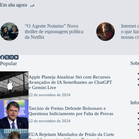
Em alta agora
“O Agente Noturno” Novo
Internet 
thriller de espionagem política
o que faz
da Netflix
nossas cr
Popular
Sobr
Apple Planeja Atualizar Siri com Recursos
Avançados de IA Semelhantes ao ChatGPT
e Gemini Live
22 de novembro de 2024
Info
Tarcísio de Freitas Defende Bolsonaro e
Questiona Indiciamento por Falta de Provas
22 de novembro de 2024
EUA Rejeitam Mandados de Prisão da Corte