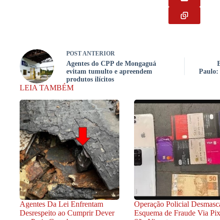
POST
ANTERIOR
Agentes do CPP de Mongaguá
evitam tumulto e apreendem
Paulo:
produtos ilícitos
LEIA TAMBÉM
Agentes Da Lei Enfrentam
Operação Policial Desmasc
Desrespeito ao Cumprir Dever
Esquema de Fraude Via Pi