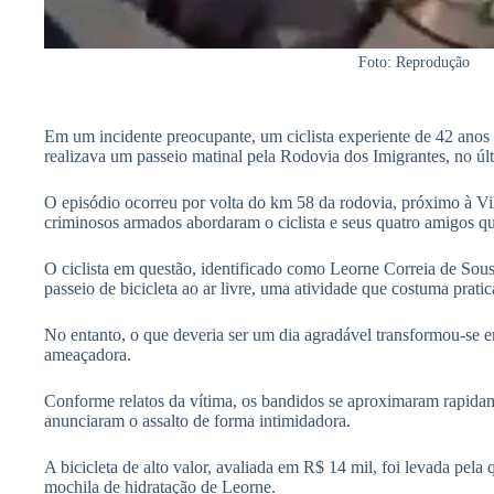
Foto: Reprodução
Em um incidente preocupante, um ciclista experiente de 42 anos
realizava um passeio matinal pela Rodovia dos Imigrantes, no ú
O episódio ocorreu por volta do km 58 da rodovia, próximo à V
criminosos armados abordaram o ciclista e seus quatro amigos
O ciclista em questão, identificado como Leorne Correia de Sous
passeio de bicicleta ao ar livre, uma atividade que costuma prati
No entanto, o que deveria ser um dia agradável transformou-se 
ameaçadora.
Conforme relatos da vítima, os bandidos se aproximaram rapida
anunciaram o assalto de forma intimidadora.
A bicicleta de alto valor, avaliada em R$ 14 mil, foi levada pel
mochila de hidratação de Leorne.