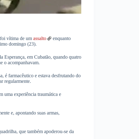
 foi vítima de um
assalto
enquanto
ltimo domingo (23).
ila Esperança, em Cubatão, quando quatro
 que o acompanhavam.
a, é farmacêutico e estava desfrutando do
car regularmente.
em uma experiência traumática e
mente e, apontando suas armas,
a quadrilha, que também apoderou-se da