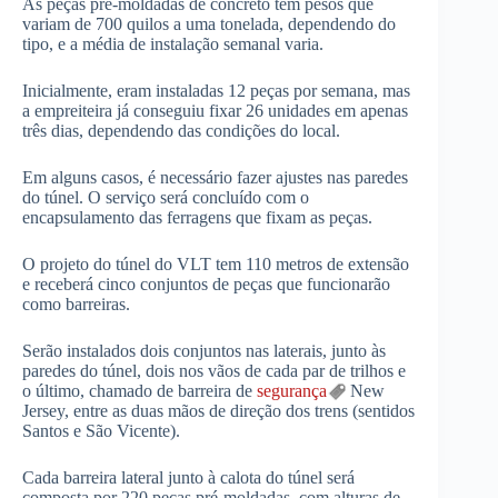
As peças pré-moldadas de concreto têm pesos que
variam de 700 quilos a uma tonelada, dependendo do
tipo, e a média de instalação semanal varia.
Inicialmente, eram instaladas 12 peças por semana, mas
a empreiteira já conseguiu fixar 26 unidades em apenas
três dias, dependendo das condições do local.
Em alguns casos, é necessário fazer ajustes nas paredes
do túnel. O serviço será concluído com o
encapsulamento das ferragens que fixam as peças.
O projeto do túnel do VLT tem 110 metros de extensão
e receberá cinco conjuntos de peças que funcionarão
como barreiras.
Serão instalados dois conjuntos nas laterais, junto às
paredes do túnel, dois nos vãos de cada par de trilhos e
o último, chamado de barreira de
segurança
New
Jersey, entre as duas mãos de direção dos trens (sentidos
Santos e São Vicente).
Cada barreira lateral junto à calota do túnel será
composta por 220 peças pré-moldadas, com alturas de