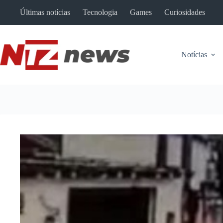
Pular
Últimas notícias
Tecnologia
Games
Curiosidades
para
o
conteúdo
Notícias