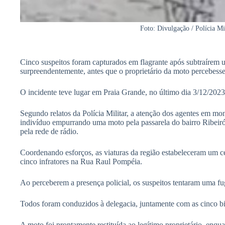
Foto: Divulgação / Polícia Mi
Cinco suspeitos foram capturados em flagrante após subtraírem u
surpreendentemente, antes que o proprietário da moto percebesse
O incidente teve lugar em Praia Grande, no último dia 3/12/2023
Segundo relatos da Polícia Militar, a atenção dos agentes em mo
indivíduo empurrando uma moto pela passarela do bairro Ribeiró
pela rede de rádio.
Coordenando esforços, as viaturas da região estabeleceram um ce
cinco infratores na Rua Raul Pompéia.
Ao perceberem a presença policial, os suspeitos tentaram uma fu
Todos foram conduzidos à delegacia, juntamente com as cinco bic
A moto foi prontamente restituída ao legítimo proprietário, enqu