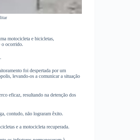
litar
ma motocicleta e bicicletas,
 o ocorrido.
.
nitoramento foi despertada por um
polis, levando-os a comunicar a situação
rco eficaz, resultando na detenção dos
ga, contudo, não lograram êxito.
icletas e a motocicleta recuperada.
anto os infratores permaneceram à