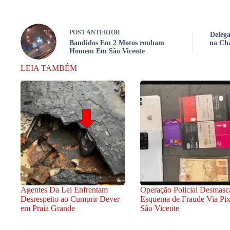
POST
ANTERIOR
Delega
Bandidos Em 2 Motos roubam
na Cha
Homem Em São Vicente
LEIA TAMBÉM
Agentes Da Lei Enfrentam
Operação Policial Desmasc
Desrespeito ao Cumprir Dever
Esquema de Fraude Via Pi
em Praia Grande
São Vicente