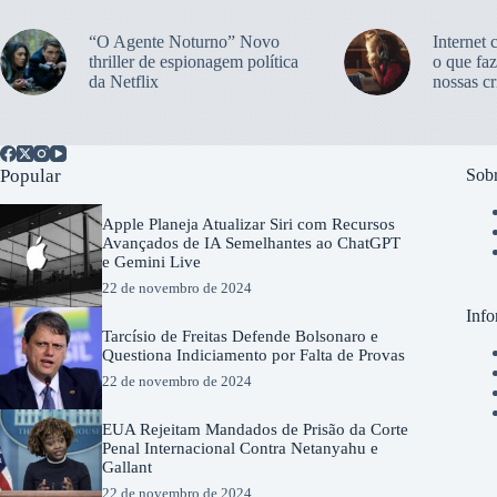
“O Agente Noturno” Novo
Internet 
thriller de espionagem política
o que faz
da Netflix
nossas cr
Popular
Sobr
Apple Planeja Atualizar Siri com Recursos
Avançados de IA Semelhantes ao ChatGPT
e Gemini Live
22 de novembro de 2024
Info
Tarcísio de Freitas Defende Bolsonaro e
Questiona Indiciamento por Falta de Provas
22 de novembro de 2024
EUA Rejeitam Mandados de Prisão da Corte
Penal Internacional Contra Netanyahu e
Gallant
22 de novembro de 2024