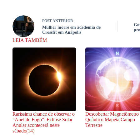
POST
ANTERIOR
Go
Mulher morre em academia de
pro
Crossfit em Anápolis
LEIA TAMBÉM
Raríssima chance de observar o
Descoberta: Magnetômetro
“Anel de Fogo”: Eclipse Solar
Quântico Mapeia Campo
Anular acontecerá neste
Terrestre
sábado(14)