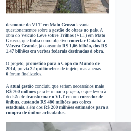
desmonte do VLT em Mato Grosso
levanta
questionamentos sobre a g
estão de obras no país
. A
obra do
Veículo Leve sobre Trilhos
(VLT) em
Mato
Grosso
, que
tinha
como objetivo
conectar Cuiabá a
Várzea Grande
, já consumiu
R$ 1,06 bilhão, dos R$
1,47 bilhões em verbas federais destinadas à obra
.
O projeto, p
rometido para a Copa do Mundo de
2014
, previa
22 quilômetros
de trajeto, mas apenas
6
foram finalizados.
A
atual gestão
concluiu que seriam necessários
mais
R$ 760 milhões
para terminar o projeto, o que levou à
decisão de
transformar o VLT
em um
corredor de
ônibus
,
custando R$ 480 milhões aos cofres
estaduais
, além dos
R$ 200 milhões estimados para a
compra de ônibus articulados.