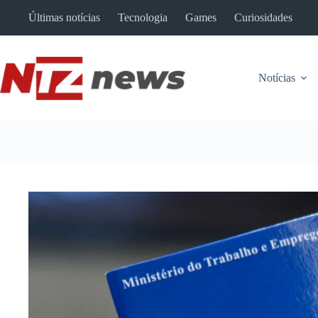
Pular
Últimas notícias
Tecnologia
Games
Curiosidades
para
o
conteúdo
Notícias