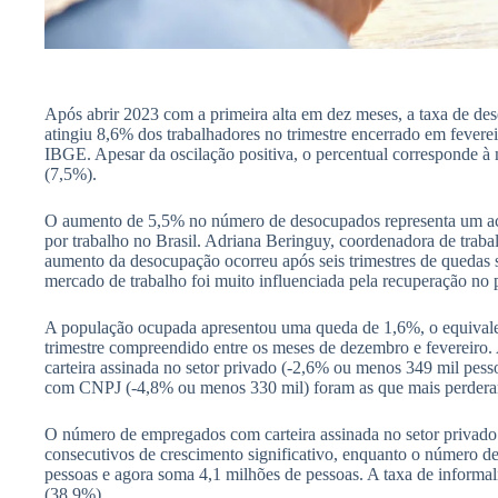
Após abrir 2023 com a primeira alta em dez meses, a taxa de d
atingiu 8,6% dos trabalhadores no trimestre encerrado em fevere
IBGE. Apesar da oscilação positiva, o percentual corresponde à
(7,5%).
O aumento de 5,5% no número de desocupados representa um ac
por trabalho no Brasil. Adriana Beringuy, coordenadora de trab
aumento da desocupação ocorreu após seis trimestres de quedas s
mercado de trabalho foi muito influenciada pela recuperação no
A população ocupada apresentou uma queda de 1,6%, o equivalen
trimestre compreendido entre os meses de dezembro e fevereiro. 
carteira assinada no setor privado (-2,6% ou menos 349 mil pesso
com CNPJ (-4,8% ou menos 330 mil) foram as que mais perdera
O número de empregados com carteira assinada no setor privado f
consecutivos de crescimento significativo, enquanto o número 
pessoas e agora soma 4,1 milhões de pessoas. A taxa de informal
(38,9%).