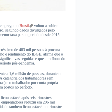
esemprego no
Brasil
voltou a subir e
iro, segundo dados divulgados pelo
 menor taxa para o período desde 2015
réscimo de 483 mil pessoas à procura
alho e rendimento do IBGE, afirma que o
ignificativas seguidas e que a melhora do
 período pós-pandemia.
te a 1,6 milhão de pessoas, durante o
A categoria dos trabalhadores sem
as) e o trabalhador por conta própria
m postos no período.
icou estável após seis trimestres
de empregadores reduziu em 206 mil
idade também ficou estável no trimestre