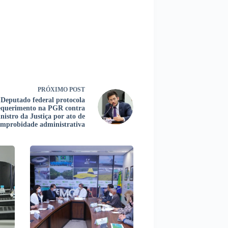
PRÓXIMO
POST
Deputado federal protocola
equerimento na PGR contra
nistro da Justiça por ato de
improbidade administrativa