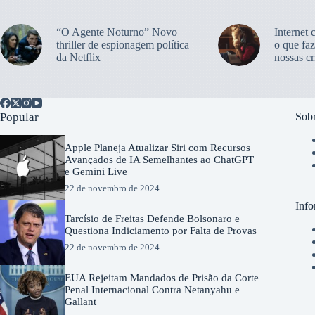
“O Agente Noturno” Novo
Internet 
thriller de espionagem política
o que faz
da Netflix
nossas cr
Popular
Sobr
Apple Planeja Atualizar Siri com Recursos
Avançados de IA Semelhantes ao ChatGPT
e Gemini Live
22 de novembro de 2024
Info
Tarcísio de Freitas Defende Bolsonaro e
Questiona Indiciamento por Falta de Provas
22 de novembro de 2024
EUA Rejeitam Mandados de Prisão da Corte
Penal Internacional Contra Netanyahu e
Gallant