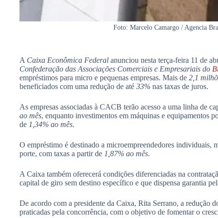
Foto: Marcelo Camargo / Agencia Bras
A
Caixa Econômica Federal
anunciou nesta terça-feira 11 de ab
Confederação das Associações Comerciais e Empresariais do
B
empréstimos para micro e pequenas empresas. Mais de
2,1 milhõ
beneficiados com uma redução de até
33%
nas taxas de juros.
As empresas associadas à CACB terão acesso a uma linha de capi
ao mês
, enquanto investimentos em máquinas e equipamentos pod
de
1,34% ao mês
.
O empréstimo é destinado a microempreendedores individuais, 
porte, com taxas a partir de
1,87% ao mês
.
A Caixa também oferecerá condições diferenciadas na contrataç
capital de giro sem destino específico e que dispensa garantia pe
De acordo com a presidente da Caixa, Rita Serrano, a redução do
praticadas pela concorrência, com o objetivo de fomentar o cre