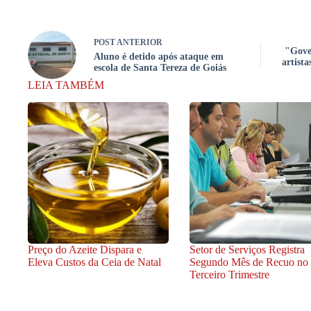
POST
ANTERIOR
"Gover
Aluno é detido após ataque em
artist
escola de Santa Tereza de Goiás
LEIA TAMBÉM
Preço do Azeite Dispara e
Setor de Serviços Registra
Eleva Custos da Ceia de Natal
Segundo Mês de Recuo no
Terceiro Trimestre