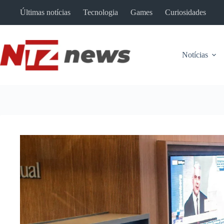
Pular
Últimas notícias
Tecnologia
Games
Curiosidades
para
o
conteúdo
Notícias