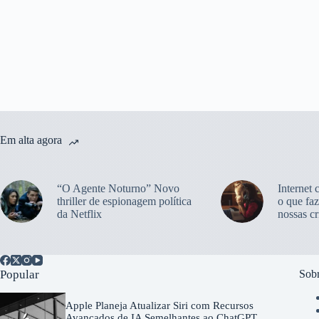
Em alta agora
“O Agente Noturno” Novo
Internet 
thriller de espionagem política
o que faz
da Netflix
nossas cr
Popular
Sobr
Apple Planeja Atualizar Siri com Recursos
Avançados de IA Semelhantes ao ChatGPT