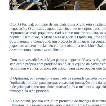
O BTG Pactual, por meio de sua plataforma Mynt, está ampliando
negociação. O aplicativo agora lista cinco novos criptoativos, i
criptomoedas mais populares criadas como uma brincadeira, mas 
popular. Além disso, o Mynt agora negocia a Optimism, uma solu
do Ethereum, o Compound, um protocolo de finanças descentral
jogos baseada em blockchain e o Litecoin, uma rede blockchain 
de valor como alternativa ao Bitcoin.
Com as novas adições, a Mynt passa a negociar 28 ativos digitai
stablecoin própria com paridade no dólar. A equipe da Mynt está
tecnologias e ativos do mercado cripto, para trazer opções que fa
O Optimism, por exemplo, é uma rede de segunda camada para o 
“optimistic rollups” para agrupar e executar transações fora da re
rede principal como uma única transação. Isso melhora a capaci
transação na rede principal.
O Compound, por sua vez, é um protocolo de finanças descentra
Ethereum, que permite aos usuários transferirrem e tomarem em