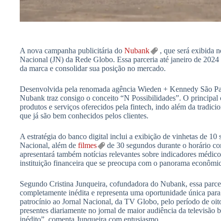
A nova campanha publicitária do
Nubank
, que será exibida ne
Nacional (JN) da Rede Globo. Essa parceria até janeiro de 2024
da marca e consolidar sua posição no mercado.
Desenvolvida pela renomada agência Wieden + Kennedy São Pau
Nubank traz consigo o conceito “N Possibilidades”. O principal o
produtos e serviços oferecidos pela fintech, indo além da tradicion
que já são bem conhecidos pelos clientes.
A estratégia do banco digital inclui a exibição de vinhetas de 10
Nacional, além de
filmes
de 30 segundos durante o horário co
apresentará também notícias relevantes sobre indicadores médi
instituição financeira que se preocupa com o panorama econômic
Segundo Cristina Junqueira, cofundadora do Nubank, essa parce
completamente inédita e representa uma oportunidade única para
patrocínio ao Jornal Nacional, da TV Globo, pelo período de oit
presentes diariamente no jornal de maior audiência da televisão
inédito”, comenta Junqueira com entusiasmo.