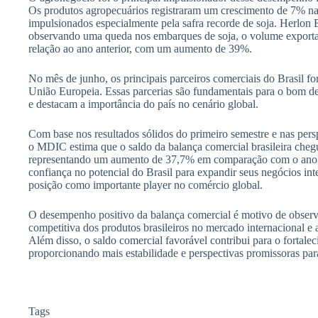
Os produtos agropecuários registraram um crescimento de 7% na
impulsionados especialmente pela safra recorde de soja. Herlon 
observando uma queda nos embarques de soja, o volume exporta
relação ao ano anterior, com um aumento de 39%.
No mês de junho, os principais parceiros comerciais do Brasil f
União Europeia. Essas parcerias são fundamentais para o bom de
e destacam a importância do país no cenário global.
Com base nos resultados sólidos do primeiro semestre e nas persp
o MDIC estima que o saldo da balança comercial brasileira che
representando um aumento de 37,7% em comparação com o ano ant
confiança no potencial do Brasil para expandir seus negócios inte
posição como importante player no comércio global.
O desempenho positivo da balança comercial é motivo de observa
competitiva dos produtos brasileiros no mercado internacional e a
Além disso, o saldo comercial favorável contribui para o fortale
proporcionando mais estabilidade e perspectivas promissoras para
Tags