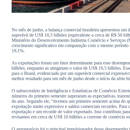
No mês de junho, a balança comercial brasileira apresentou um
superávit de US$ 10,5 bilhões (equivalente a cerca de R$ 50 bil
Ministério do Desenvolvimento Indústria Comércio e Serviços (
crescimento significativo em comparação com o mesmo período d
19,1%.
As exportações foram um fator determinante para esse desempen
bilhões, enquanto as atingiriam o valor de US$ 19,5 bilhões. Ess
para o Brasil, evidenciado por um superávit comercial expressivo
melhor resultado para um mês de junho desde o início da série h
O subsecretário de Inteligência e Estatísticas de Comércio Exter
números do primeiro semestre superaram as expectativas, trazendo
do ano. Segundo ele, “tivemos um primeiro semestre acima do
exportação muito expressivo e saldos comerciais recordes. Para
exportação e um recorde de valor exportado. Isso contribuiu para
revisamos em cerca de US$ 10 bilhões a corrente de comércio e
O agronegócio foi o principal impulsionador desse desempenho fa