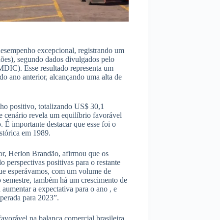
 desempenho excepcional, registrando um
hões), segundo dados divulgados pelo
MDIC). Esse resultado representa um
o ano anterior, alcançando uma alta de
ho positivo, totalizando US$ 30,1
e cenário revela um equilíbrio favorável
. É importante destacar que esse foi o
istórica em 1989.
ior, Herlon Brandão, afirmou que os
 perspectivas positivas para o restante
 que esperávamos, com um volume de
 o semestre, também há um crescimento de
 aumentar a expectativa para o ano , e
sperada para 2023”.
vorável na balança comercial brasileira.