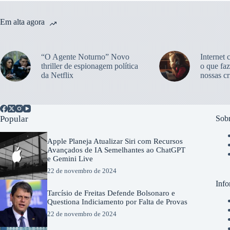
Em alta agora
“O Agente Noturno” Novo
Internet 
thriller de espionagem política
o que faz
da Netflix
nossas cr
Popular
Sobr
Apple Planeja Atualizar Siri com Recursos
Avançados de IA Semelhantes ao ChatGPT
e Gemini Live
22 de novembro de 2024
Info
Tarcísio de Freitas Defende Bolsonaro e
Questiona Indiciamento por Falta de Provas
22 de novembro de 2024