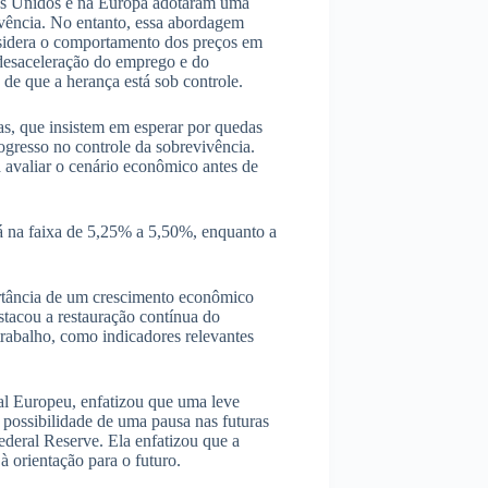
dos Unidos e na Europa adotaram uma
vivência. No entanto, essa abordagem
nsidera o comportamento dos preços em
desaceleração do emprego e do
e que a herança está sob controle.
as, que insistem em esperar por quedas
gresso no controle da sobrevivência.
 avaliar o cenário econômico antes de
tá na faixa de 5,25% a 5,50%, enquanto a
ortância de um crescimento econômico
stacou a restauração contínua do
trabalho, como indicadores relevantes
l Europeu, enfatizou que uma leve
 possibilidade de uma pausa nas futuras
deral Reserve. Ela enfatizou que a
 à orientação para o futuro.