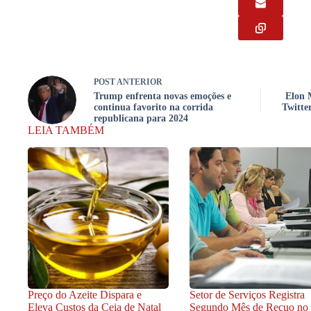
POST
ANTERIOR
Trump enfrenta novas emoções e
Elon 
continua favorito na corrida
Twitte
republicana para 2024
LEIA TAMBÉM
Preço do Azeite Dispara e
Setor de Serviços Registra
Eleva Custos da Ceia de Natal
Segundo Mês de Recuo no