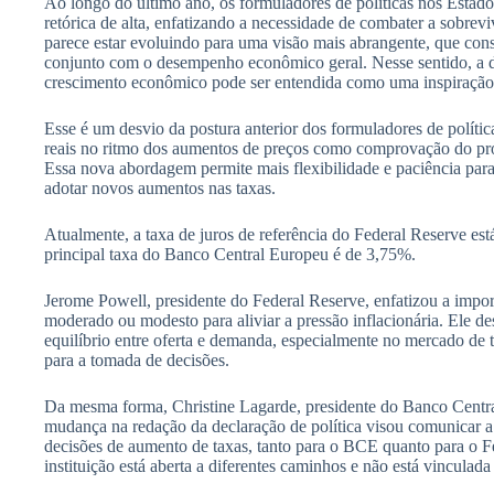
Ao longo do último ano, os formuladores de políticas nos Esta
retórica de alta, enfatizando a necessidade de combater a sobre
parece estar evoluindo para uma visão mais abrangente, que co
conjunto com o desempenho econômico geral. Nesse sentido, a 
crescimento econômico pode ser entendida como uma inspiração d
Esse é um desvio da postura anterior dos formuladores de polític
reais no ritmo dos aumentos de preços como comprovação do pro
Essa nova abordagem permite mais flexibilidade e paciência para
adotar novos aumentos nas taxas.
Atualmente, a taxa de juros de referência do Federal Reserve es
principal taxa do Banco Central Europeu é de 3,75%.
Jerome Powell, presidente do Federal Reserve, enfatizou a imp
moderado ou modesto para aliviar a pressão inflacionária. Ele de
equilíbrio entre oferta e demanda, especialmente no mercado de 
para a tomada de decisões.
Da mesma forma, Christine Lagarde, presidente do Banco Centra
mudança na redação da declaração de política visou comunicar a
decisões de aumento de taxas, tanto para o BCE quanto para o Fe
instituição está aberta a diferentes caminhos e não está vinculada