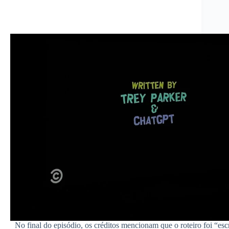
No final do episódio, os créditos mencionam que o roteiro foi “esc