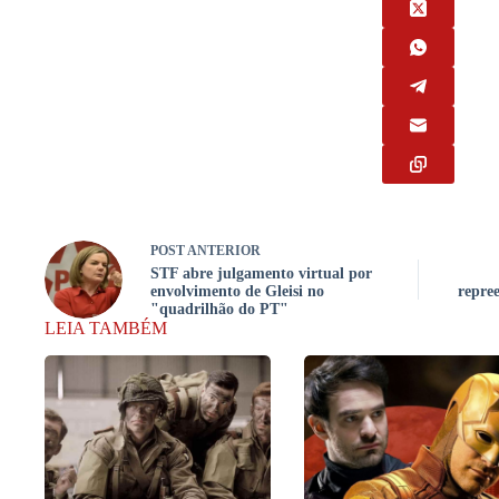
POST
ANTERIOR
STF abre julgamento virtual por
envolvimento de Gleisi no
repre
"quadrilhão do PT"
LEIA TAMBÉM