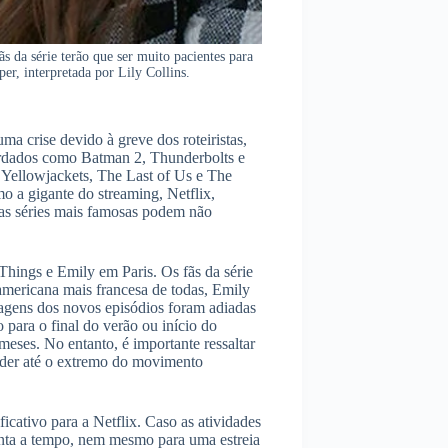
s da série terão que ser muito pacientes para
er, interpretada por Lily Collins.
a crise devido à greve dos roteiristas,
ardados como Batman 2, Thunderbolts e
 Yellowjackets, The Last of Us e The
o a gigante do streaming, Netflix,
uas séries mais famosas podem não
Things e Emily em Paris. Os fãs da série
 americana mais francesa de todas, Emily
lmagens dos novos episódios foram adiadas
 para o final do verão ou início do
meses. No entanto, é importante ressaltar
ender até o extremo do movimento
ativo para a Netflix. Caso as atividades
ronta a tempo, nem mesmo para uma estreia