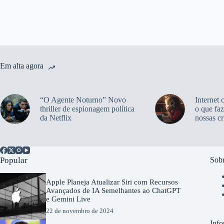
Em alta agora
“O Agente Noturno” Novo
Internet 
thriller de espionagem política
o que faz
da Netflix
nossas cr
Popular
Sobr
Apple Planeja Atualizar Siri com Recursos
Avançados de IA Semelhantes ao ChatGPT
e Gemini Live
22 de novembro de 2024
Info