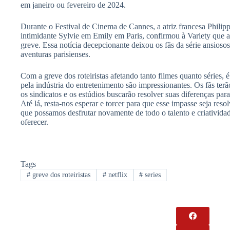
em janeiro ou fevereiro de 2024.
Durante o Festival de Cinema de Cannes, a atriz francesa Philipp
intimidante Sylvie em Emily em Paris, confirmou à Variety que a
greve. Essa notícia decepcionante deixou os fãs da série ansioso
aventuras parisienses.
Com a greve dos roteiristas afetando tanto filmes quanto séries, 
pela indústria do entretenimento são impressionantes. Os fãs te
os sindicatos e os estúdios buscarão resolver suas diferenças pa
Até lá, resta-nos esperar e torcer para que esse impasse seja reso
que possamos desfrutar novamente de todo o talento e criatividad
oferecer.
Tags
#
greve dos roteiristas
#
netflix
#
series