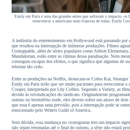
Emily em Paris é uma das grandes séries que sofreram o impacto, os fã
reencontrar a americana mais francesa de todas, Emily Coop
A indústria do entretenimento em Hollywood está passando por um
que resultou na interrupção de inúmeras produções. Filmes agu
Unstoppable, além de séries populares como Abbott Elementary,
Mandalorian, estão entre as vítimas dessa paralisação. Nem mesm
conseguiu escapar dos efeitos, o que significa que algumas de s
retornar tão cedo.
Entre as produções na Netflix, destacam-se Cobra Kai, Stranger 
Emily em Paris terão que ser muito pacientes para reencontrar a
Cooper, interpretada por Lily Collins. Segundo a Variety, as fi
devido às reivindicações do sindicato. Originalmente programado
outono no hemisfério norte, eles devem sofrer um atraso de dois 
que essa é apenas uma previsão, pois a interrupção pode se est
emocionado pelo Writers Guild of America.
Sem dúvida, essa mudança no cronograma tem um impacto signific
não sejam retomadas até o final do outono, a série não estará p