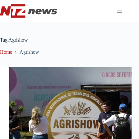
Pular
para
o
conteúdo
Tag
Agrishow
Home
Agrishow