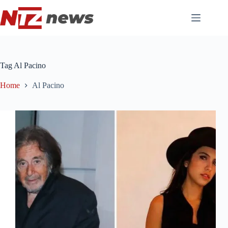
Pular
para
o
conteúdo
Tag
Al Pacino
Home
Al Pacino