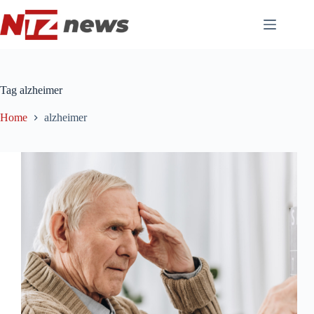
Pular
para
o
conteúdo
Tag
alzheimer
Home
alzheimer