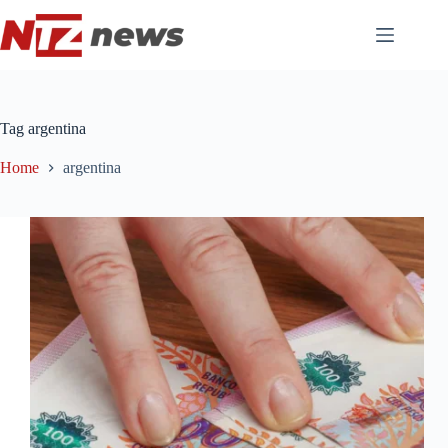
Pular
para
o
conteúdo
Tag
argentina
Home
argentina