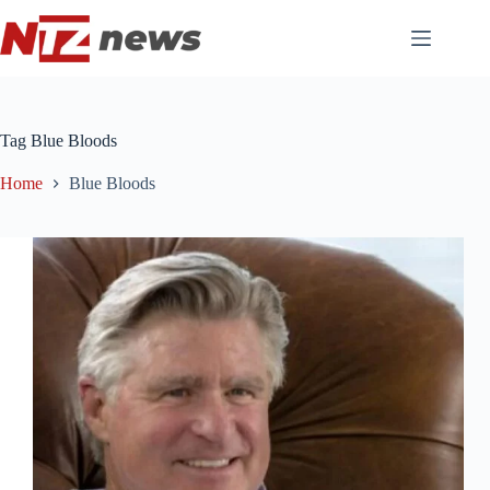
Pular
para
o
conteúdo
Tag
Blue Bloods
Home
Blue Bloods