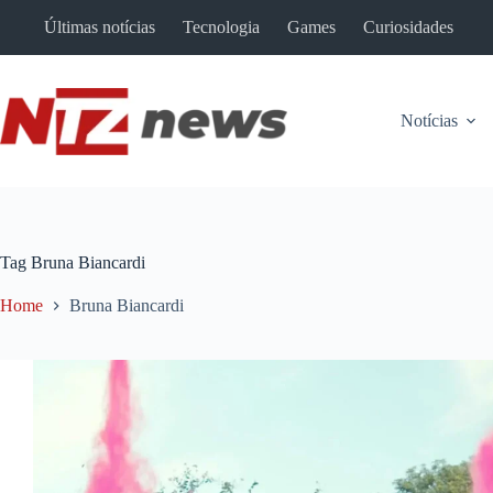
Pular
Últimas notícias
Tecnologia
Games
Curiosidades
para
o
conteúdo
Notícias
Tag
Bruna Biancardi
Home
Bruna Biancardi