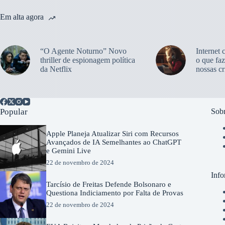
Em alta agora
“O Agente Noturno” Novo
Internet 
thriller de espionagem política
o que faz
da Netflix
nossas cr
Popular
Sobr
Apple Planeja Atualizar Siri com Recursos
Avançados de IA Semelhantes ao ChatGPT
e Gemini Live
22 de novembro de 2024
Info
Tarcísio de Freitas Defende Bolsonaro e
Questiona Indiciamento por Falta de Provas
22 de novembro de 2024